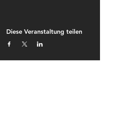
Diese Veranstaltung teilen
Kontakt
Kulturkombinat Perleberg e.V.
Am hohen Ende 25
19348 Perleberg
kontakt@kulturkombinat-
perleberg.org