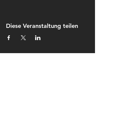
Diese Veranstaltung teilen
Kontakt
Kulturkombinat Perleberg e.V.
Am hohen Ende 25
19348 Perleberg
kontakt@kulturkombinat-
perleberg.org