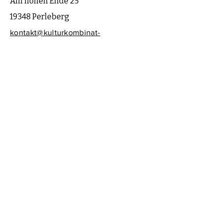
Am hohen Ende 25
19348 Perleberg
kontakt@kulturkombinat-
perleberg.org
© 2023 Kulturkombinat Perleberg e.V.