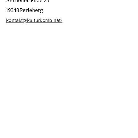
Am hohen Ende 25
19348 Perleberg
kontakt@kulturkombinat-
perleberg.org
© 2023 Kulturkombinat Perleberg e.V.