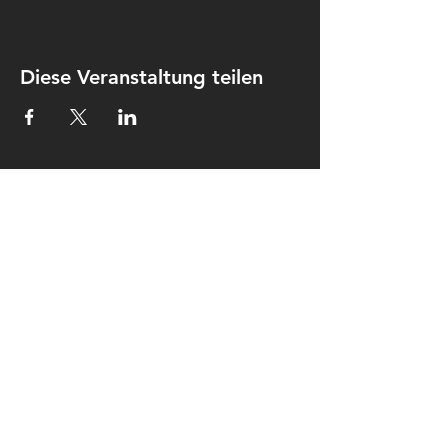
Diese Veranstaltung teilen
Kontakt
Kulturkombinat Perleberg e.V.
Am hohen Ende 25
19348 Perleberg
kontakt@kulturkombinat-
perleberg.org