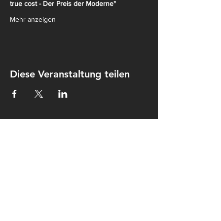
true cost - Der Preis der Moderne"
Mehr anzeigen
Diese Veranstaltung teilen
Kontakt
Kulturkombinat Perleberg e.V.
Am hohen Ende 25
19348 Perleberg