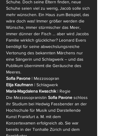
Schuhe. Doch seine Eltern finden, neue 
Schuhe seien viel zu wenig, Jacob solle sich 
mehr wünschen. Ein Haus zum Beispiel, das 
wäre doch was! Immer größer werden die 
Wünsche, immer stürmischer das Meer, 
immer dünner der Fisch … aber wird Jacobs 
Familie wirklich glücklicher? Leonard Evers 
benötigt für seine abwechslungsreiche 
Vertonung des bekannten Märchens nur 
eine Sängerin und Schlagwerk – und das 
Publikum übernimmt die Geräusche des 
Meeres.
Sofia Pavone
 | Mezzosopran
Elija Kaufmann
 | Schlagwerk
Maria-Magdalena Kwaschik
 | Regie
Die Mezzosopranistin 
Sofia Pavone 
schloss 
ihr Studium bei Hedwig Fassbender an der 
Hochschule für Musik und Darstellende 
Kunst Frankfurt a. M. mit dem 
Konzertexamen erfolgreich ab. Sie war 
bereits in der Tonhalle Zürich und dem 
Frankfurter…