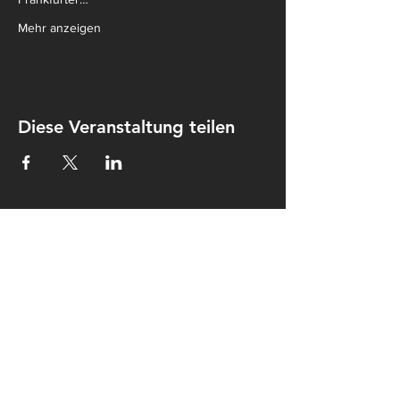
Mehr anzeigen
Diese Veranstaltung teilen
Kontakt
Kulturkombinat Perleberg e.V.
Am hohen Ende 25
19348 Perleberg