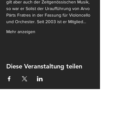
gilt aber auch der Zeitgenössischen Musik, 
so war er Solist der Uraufführung von Arvo 
Pärts Fratres in der Fassung für Violoncello 
und Orchester. Seit 2003 ist er Mitglied…
Mehr anzeigen
Diese Veranstaltung teilen
Kontakt
Kulturkombinat Perleberg e.V.