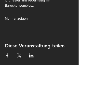
Orchester, tritt regelmäßig mit 
Barockensembles…
Mehr anzeigen
Diese Veranstaltung teilen
Kontakt
Kulturkombinat Perleberg e.V.
Am hohen Ende 25