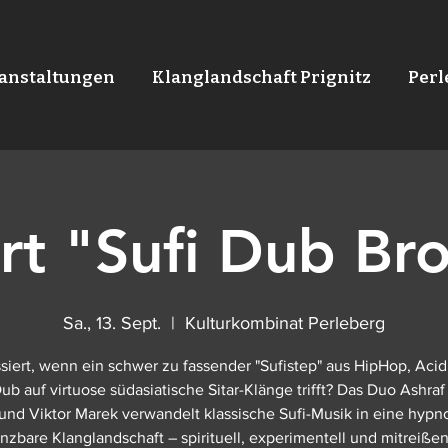
anstaltungen
Klanglandschaft Prignitz
Per
rt "Sufi Dub Bro
Sa., 13. Sept.
  |  
Kulturkombinat Perleberg
siert, wenn ein schwer zu fassender "Sufistep" aus HipHop, Acid,
ub auf virtuose südasiatische Sitar-Klänge trifft? Das Duo Ashraf 
und Viktor Marek verwandelt klassische Sufi-Musik in eine hypno
anzbare Klanglandschaft – spirituell, experimentell und mitreißen