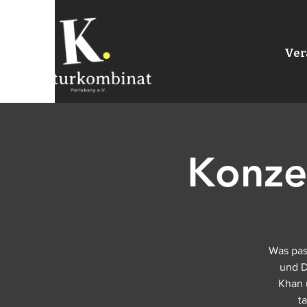
Ver
Konze
Was pas
und D
Khan 
t