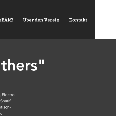
leBÄM!
Über den Verein
Kontakt
thers"
 Electro
Sharif
tisch-
d.