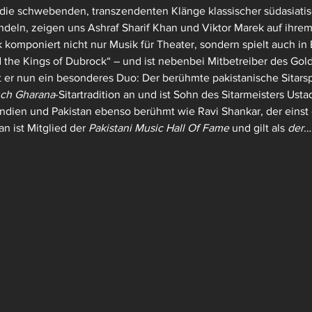
h die schwebenden, transzendenten Klänge klassischer südasiatisc
eln, zeigen uns Ashraf Sharif Khan und Viktor Marek auf ihrem
komponiert nicht nur Musik für Theater, sondern spielt auch in 
the Kings of Dubrock“ – und ist nebenbei Mitbetreiber des Gol
t er nun ein besonderes Duo: Der berühmte pakistanische Sitarsp
ch Gharana
-Sitartradition an und ist Sohn des Sitarmeisters Us
Indien und Pakistan ebenso berühmt wie Ravi Shankar, der einst
n ist Mitglied der 
Pakistani Music Hall Of Fame
 und gilt als 
der…