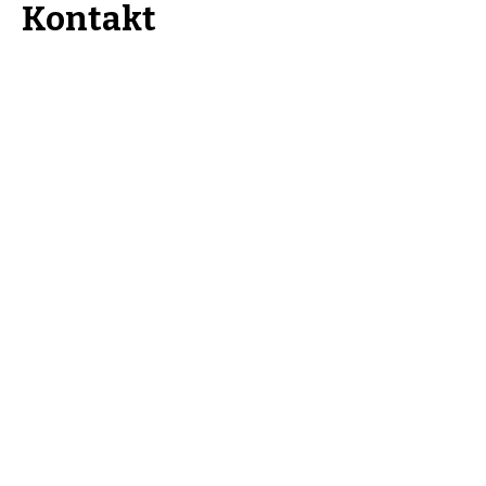
Kontakt
Kulturkombinat Perleberg e.V.
Am hohen Ende 25
19348 Perleberg
kontakt@kulturkombinat-
perleberg.org