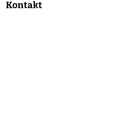
Kontakt
Kulturkombinat Perleberg e.V.
Am hohen Ende 25
19348 Perleberg
kontakt@kulturkombinat-
perleberg.org