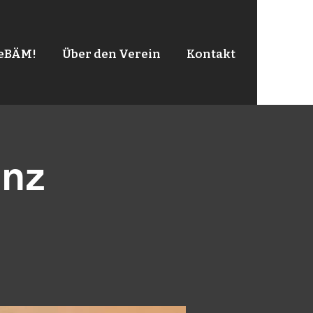
leBÄM!
Über den Verein
Kontakt
anz