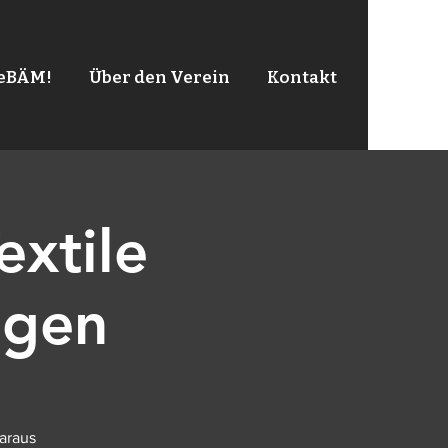
leBÄM!
Über den Verein
Kontakt
extile
ngen
araus