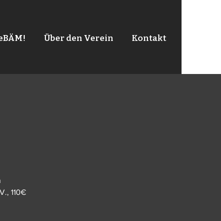
leBÄM!
Über den Verein
Kontakt
n
V., 110€