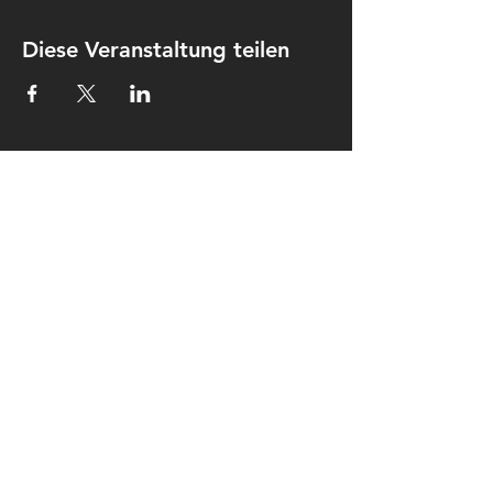
Diese Veranstaltung teilen
Kontakt
Kulturkombinat Perleberg e.V.
Am hohen Ende 25
19348 Perleberg
kontakt@kulturkombinat-
perleberg.org