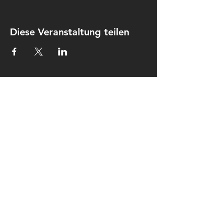
Diese Veranstaltung teilen
Kontakt
Kulturkombinat Perleberg e.V.
Am hohen Ende 25
19348 Perleberg
kontakt@kulturkombinat-
perleberg.org