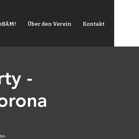
leBÄM!
Über den Verein
Kontakt
ty -
orona
sa-