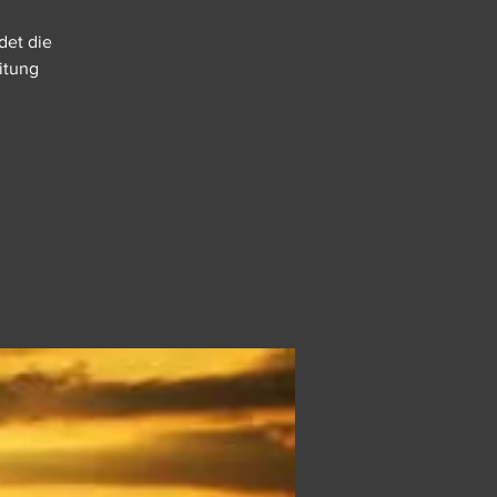
det die
eitung