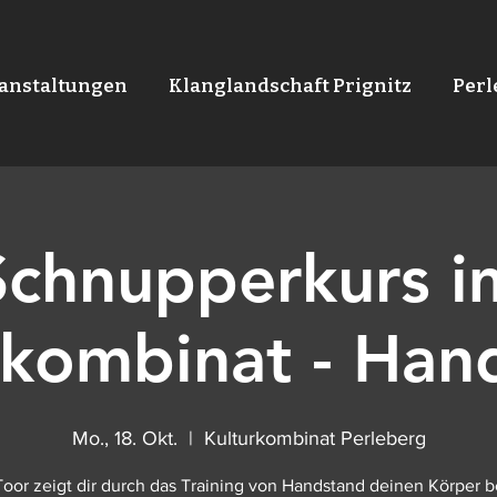
anstaltungen
Klanglandschaft Prignitz
Per
Schnupperkurs i
rkombinat - Han
Mo., 18. Okt.
  |  
Kulturkombinat Perleberg
Toor zeigt dir durch das Training von Handstand deinen Körper b