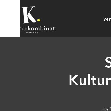
Ver
Kultu
Jay 