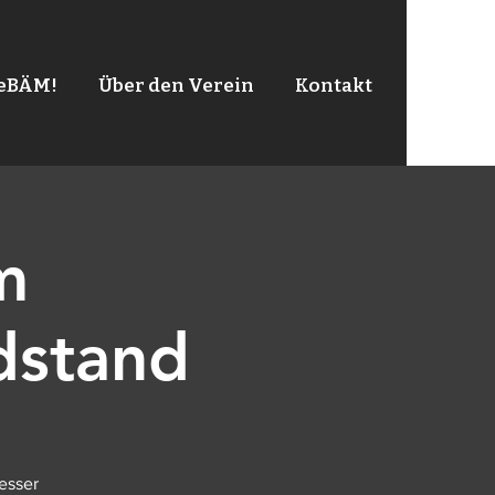
leBÄM!
Über den Verein
Kontakt
m
dstand
esser