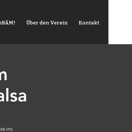
leBÄM!
Über den Verein
Kontakt
m
alsa
se ins