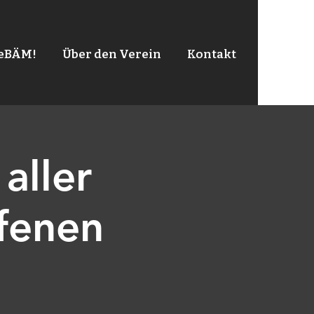
leBÄM!
Über den Verein
Kontakt
aller
fenen
z