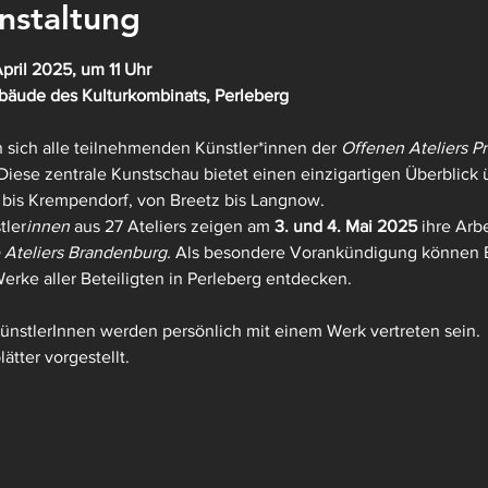
nstaltung
pril 2025, um 11 Uhr
ebäude des Kulturkombinats, Perleberg
 sich alle teilnehmenden Künstler*innen der 
Offenen Ateliers Pr
ese zentrale Kunstschau bietet einen einzigartigen Überblick ü
 bis Krempendorf, von Breetz bis Langnow.
tler
innen 
aus 27 Ateliers zeigen am 
3. und 4. Mai 2025
 ihre Arb
 Ateliers Brandenburg. 
Als besondere Vorankündigung können 
erke aller Beteiligten in Perleberg entdecken.
KünstlerInnen werden persönlich mit einem Werk vertreten sein.
ätter vorgestellt.