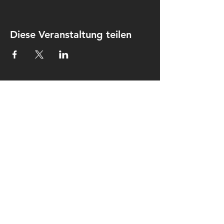
Diese Veranstaltung teilen
Kontakt
Kulturkombinat Perleberg e.V.
Am hohen Ende 25
19348 Perleberg
kontakt@kulturkombinat-
perleberg.org